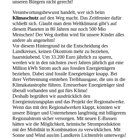
unseren Bürgern nicht gerecht!
Verantwortungsbewusst handelt, wer sich beim
Klimaschutz
auf den Weg macht. Das Zeitfenster dafür
schließt sich. Glaubt man dem Weltklimarat gibt’s auf
diesem Planeten in 80 Jahren nur noch 500 Mio
Menschen! Der Weg dorthin wird für unsere Kinder alles
andere als angenehm!
Vor diesem Hintergrund ist die Entscheidung des
Landkreises, keinen Ökostrom mehr zu beziehen,
haarsträubend. Um 33.200 Euro jährlich zu sparen,
werden wir in den nächsten zwei Jahren jährlich gut eine
Million kWh Strom auch aus fossilen Energieträgern
beziehen. Dabei sind fossile Energieträger knapp. Bei
ihrer Verbrennung entstehen Treibhausgase, die uns in die
Klimakatastrophe führen. Erneuerbare Energieträger sind
überall vorhanden und gut fürs Klima!
Deshalb begrüßen wir ausdrücklich den
Energienutzungsplan und das Projekt der Regionalwerke.
Wenn das mit den Regionalwerken klappt, könnten wir
unsere Bürger und Unternehmen langfristig mit billigerem
Regionalstrom sicher versorgen. Mit neuen E-Bussen
hätten wir die Möglichkeit, heimische Stromproduktion
mit der Mobilität in Kombination zu verwirklichen. Mit
Sonne und Wind aus/im Landkreis Lichtenfels unterwegs!