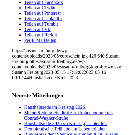
Teilen auf Facebook
Teilen auf Twitter
Teilen auf Pinterest
Teilen auf LinkedIn
Teilen auf Tumblr
Teilen auf Vk
Teilen auf Reddit
Per E-Mail teilen
https://susann-freiburg.de/wp-
content/uploads/2023/05/euroschein.jpg
426
640
Susann
Freiburg
https://susann-freiburg.de/wp-
content/uploads/2023/05/susann-freiburg-logo-brown.svg
Susann Freiburg
2023-05-15 17:12:02
2023-05-16
09:12:44
Haushaltsrede Kreis 2023
Neueste Mitteilungen
Haushaltsrede im Kreistag 2026
Meine Rede im Stadtrat zur Umbenennung der
Conrad-Wagner-Straße
Haushaltsrede 2025 im Kreistag Lichtenfels
Demokratische Teilhabe am Leben erhalten
Bundespräsident Steinmeier empfängt Dr. Susann