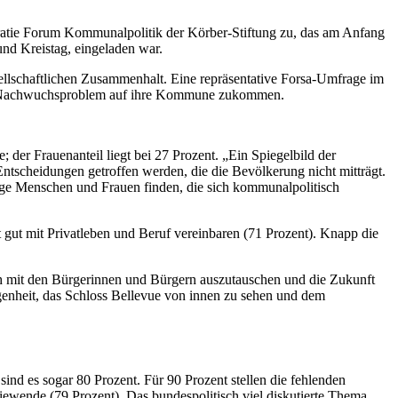
okratie Forum Kommunalpolitik der Körber-Stiftung zu, das am Anfang
und Kreistag, eingeladen war.
ellschaftlichen Zusammenhalt. Eine repräsentative Forsa-Umfrage im
 ein Nachwuchsproblem auf ihre Kommune zukommen.
; der Frauenanteil liegt bei 27 Prozent. „Ein Spiegelbild der
 Entscheidungen getroffen werden, die die Bevölkerung nicht mitträgt.
unge Menschen und Frauen finden, die sich kommunalpolitisch
gut mit Privatleben und Beruf vereinbaren (71 Prozent). Knapp die
ch mit den Bürgerinnen und Bürgern auszutauschen und die Zukunft
egenheit, das Schloss Bellevue von innen zu sehen und dem
ind es sogar 80 Prozent. Für 90 Prozent stellen die fehlenden
iewende (79 Prozent). Das bundespolitisch viel diskutierte Thema