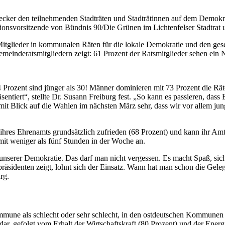
n Stecker den teilnehmenden Stadträten und Stadträtinnen auf dem Dem
tionsvorsitzende von Bündnis 90/Die Grünen im Lichtenfelser Stadtrat 
Mitglieder in kommunalen Räten für die lokale Demokratie und den ges
 Gemeinderatsmitgliedern zeigt: 61 Prozent der Ratsmitglieder sehen
 4 Prozent sind jünger als 30! Männer dominieren mit 73 Prozent die Räte
sentiert“, stellte Dr. Susann Freiburg fest. „So kann es passieren, dass
mit Blick auf die Wahlen im nächsten März sehr, dass wir vor allem j
hres Ehrenamts grundsätzlich zufrieden (68 Prozent) und kann ihr Amt 
mit weniger als fünf Stunden in der Woche an.
unserer Demokratie. Das darf man nicht vergessen. Es macht Spaß, si
räsidenten zeigt, lohnt sich der Einsatz. Wann hat man schon die Gel
rg.
mmune als schlecht oder sehr schlecht, in den ostdeutschen Kommunen s
r, gefolgt vom Erhalt der Wirtschaftskraft (80 Prozent) und der Energ