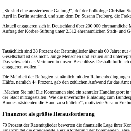
„Sie sind eine aussterbende Gattung!“, rief der Politologe Christia
April in Berlin stattfand, und zum dem Dr. Susann Freiburg, die Frak
Aktuell engagieren sich in Deutschland über 200.000 ehrenamtliche 
Auftrag der Körber-Stiftung unter 2.312 ehrenamtlichen Stadt- und
Tatsächlich sind 38 Prozent der Ratsmitglieder älter als 60 Jahre; nur
Gesellschaft ist das nicht. Junge Menschen und Frauen sind unterreprä
Das schwächt das Vertrauen in unsere Beschlüsse. Deshalb hoffe ich 
engagieren wollen.“
Die Mehrheit der Befragten ist nämlich mit den Rahmenbedingungen i
Hälfte, nämlich 44 Prozent, gab den zeitlichen Aufwand für das Amt 
„Machen Sie mit! Die Kommunen sind ein zentraler Handlungsort in 
der Stadt mitzugestalten! Wie die unverhoffte Einladung zum Bundesp
Bundespräsidenten die Hand zu schütteln?“, motivierte Susann Freibu
Finanznot als größte Herausforderung
70 Prozent der Ratsmitglieder bewerten die finanzielle Lage ihrer Ko
Finanzmittel die drängendste Herausforderung der kommenden Jahre da