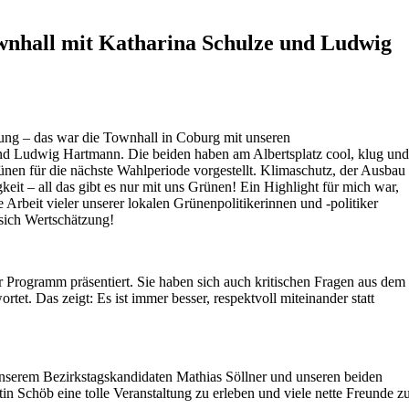
wnhall mit Katharina Schulze und Ludwig
mung – das war die Townhall in Coburg mit unseren
nd Ludwig Hartmann. Die beiden haben am Albertsplatz cool, klug und
nen für die nächste Wahlperiode vorgestellt. Klimaschutz, der Ausbau
keit – all das gibt es nur mit uns Grünen! Ein Highlight für mich war,
Arbeit vieler unserer lokalen Grünenpolitikerinnen und -politiker
 sich Wertschätzung!
 Programm präsentiert. Sie haben sich auch kritischen Fragen aus dem
tet. Das zeigt: Es ist immer besser, respektvoll miteinander statt
t unserem Bezirkstagskandidaten Mathias Söllner und unseren beiden
 Schöb eine tolle Veranstaltung zu erleben und viele nette Freunde z