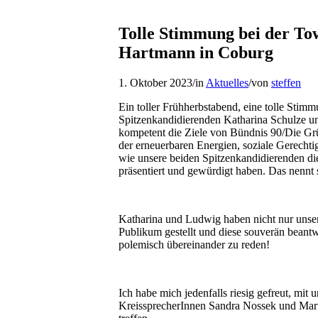
Tolle Stimmung bei der To
Hartmann in Coburg
1. Oktober 2023
/
in
Aktuelles
/
von
steffen
Ein toller Frühherbstabend, eine tolle Stim
Spitzenkandidierenden Katharina Schulze u
kompetent die Ziele von Bündnis 90/Die Grü
der erneuerbaren Energien, soziale Gerechtig
wie unsere beiden Spitzenkandidierenden die 
präsentiert und gewürdigt haben. Das nennt
Katharina und Ludwig haben nicht nur unser
Publikum gestellt und diese souverän beantwor
polemisch übereinander zu reden!
Ich habe mich jedenfalls riesig gefreut, mi
KreissprecherInnen Sandra Nossek und Martin